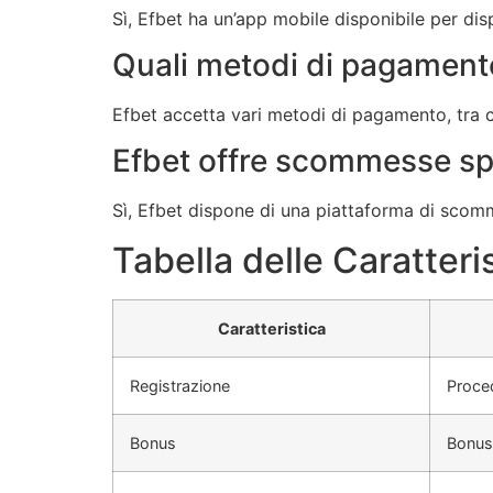
Sì, Efbet ha un’app mobile disponibile per disp
Quali metodi di pagamento
Efbet accetta vari metodi di pagamento, tra cu
Efbet offre scommesse sp
Sì, Efbet dispone di una piattaforma di scom
Tabella delle Caratteri
Caratteristica
Registrazione
Proced
Bonus
Bonus 