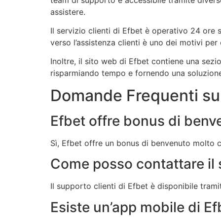
assistere.
Il servizio clienti di Efbet è operativo 24 or
verso l’assistenza clienti è uno dei motivi pe
Inoltre, il sito web di Efbet contiene una se
risparmiando tempo e fornendo una soluzione 
Domande Frequenti su
Efbet offre bonus di benve
Sì, Efbet offre un bonus di benvenuto molto c
Come posso contattare il s
Il supporto clienti di Efbet è disponibile tram
Esiste un’app mobile di Ef