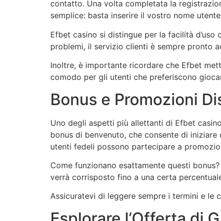
contatto. Una volta completata la registrazion
semplice: basta inserire il vostro nome utente
Efbet casino si distingue per la facilità d’uso
problemi, il servizio clienti è sempre pronto a
Inoltre, è importante ricordare che Efbet met
comodo per gli utenti che preferiscono giocar
Bonus e Promozioni Dis
Uno degli aspetti più allettanti di Efbet cas
bonus di benvenuto, che consente di iniziare c
utenti fedeli possono partecipare a promozioni
Come funzionano esattamente questi bonus? Di
verrà corrisposto fino a una certa percentuale
Assicuratevi di leggere sempre i termini e le 
Esplorare l’Offerta di 