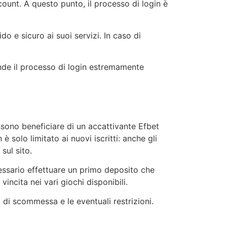
count. A questo punto, il processo di login è
do e sicuro ai suoi servizi. In caso di
ende il processo di login estremamente
ssono beneficiare di un accattivante Efbet
solo limitato ai nuovi iscritti: anche gli
sul sito.
essario effettuare un primo deposito che
incita nei vari giochi disponibili.
i di scommessa e le eventuali restrizioni.