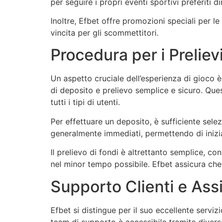
per seguire i propri eventi sportivi preferiti 
Inoltre, Efbet offre promozioni speciali per l
vincita per gli scommettitori.
Procedura per i Preliev
Un aspetto cruciale dell’esperienza di gioco 
di deposito e prelievo semplice e sicuro. Quest
tutti i tipi di utenti.
Per effettuare un deposito, è sufficiente sele
generalmente immediati, permettendo di inizia
Il prelievo di fondi è altrettanto semplice, c
nel minor tempo possibile. Efbet assicura che 
Supporto Clienti e Ass
Efbet si distingue per il suo eccellente serviz
team di supporto è accessibile tramite divers