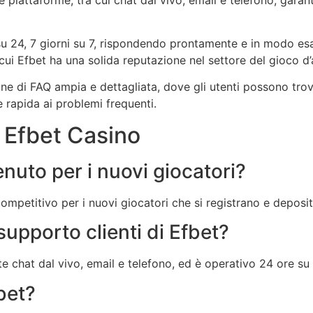
e su 24, 7 giorni su 7, rispondendo prontamente e in modo es
r cui Efbet ha una solida reputazione nel settore del gioco d
zione di FAQ ampia e dettagliata, dove gli utenti possono t
rapida ai problemi frequenti.
 Efbet Casino
nuto per i nuovi giocatori?
ompetitivo per i nuovi giocatori che si registrano e deposit
upporto clienti di Efbet?
ite chat dal vivo, email e telefono, ed è operativo 24 ore su
bet?