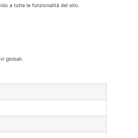
o a tutte le funzionalità del sito.
i globali.