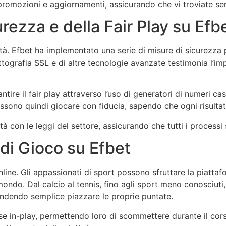
 promozioni e aggiornamenti, assicurando che vi troviate s
rezza e della Fair Play su Efb
ità. Efbet ha implementato una serie di misure di sicurezza p
rittografia SSL e di altre tecnologie avanzate testimonia l
ntire il fair play attraverso l’uso di generatori di numeri ca
possono quindi giocare con fiducia, sapendo che ogni risulta
à con le leggi del settore, assicurando che tutti i processi
i Gioco su Efbet
nline. Gli appassionati di sport possono sfruttare la piatt
 mondo. Dal calcio al tennis, fino agli sport meno conosciu
rendendo semplice piazzare le proprie puntate.
 in-play, permettendo loro di scommettere durante il corso 