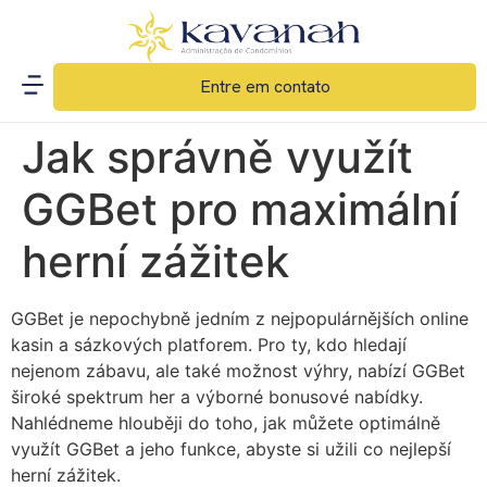
Entre em contato
Jak správně využít
GGBet pro maximální
herní zážitek
GGBet je nepochybně jedním z nejpopulárnějších online
kasin a sázkových platforem. Pro ty, kdo hledají
nejenom zábavu, ale také možnost výhry, nabízí GGBet
široké spektrum her a výborné bonusové nabídky.
Nahlédneme hlouběji do toho, jak můžete optimálně
využít GGBet a jeho funkce, abyste si užili co nejlepší
herní zážitek.