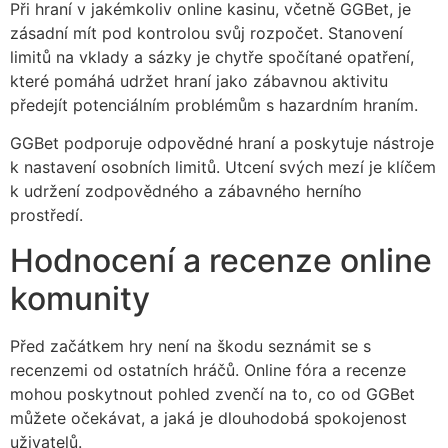
Při hraní v jakémkoliv online kasinu, včetně GGBet, je
zásadní mít pod kontrolou svůj rozpočet. Stanovení
limitů na vklady a sázky je chytře spočítané opatření,
které pomáhá udržet hraní jako zábavnou aktivitu
předejít potenciálním problémům s hazardním hraním.
GGBet podporuje odpovědné hraní a poskytuje nástroje
k nastavení osobních limitů. Utcení svých mezí je klíčem
k udržení zodpovědného a zábavného herního
prostředí.
Hodnocení a recenze online
komunity
Před začátkem hry není na škodu seznámit se s
recenzemi od ostatních hráčů. Online fóra a recenze
mohou poskytnout pohled zvenčí na to, co od GGBet
můžete očekávat, a jaká je dlouhodobá spokojenost
uživatelů.