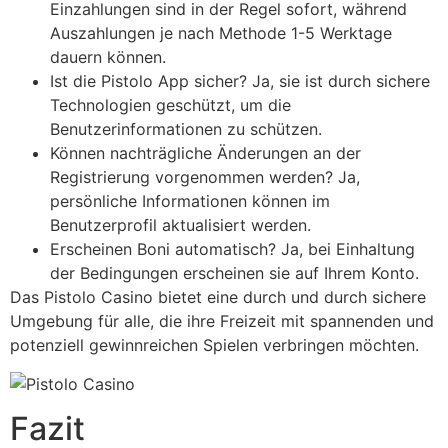
Einzahlungen sind in der Regel sofort, während
Auszahlungen je nach Methode 1-5 Werktage
dauern können.
Ist die Pistolo App sicher? Ja, sie ist durch sichere
Technologien geschützt, um die
Benutzerinformationen zu schützen.
Können nachträgliche Änderungen an der
Registrierung vorgenommen werden? Ja,
persönliche Informationen können im
Benutzerprofil aktualisiert werden.
Erscheinen Boni automatisch? Ja, bei Einhaltung
der Bedingungen erscheinen sie auf Ihrem Konto.
Das Pistolo Casino bietet eine durch und durch sichere
Umgebung für alle, die ihre Freizeit mit spannenden und
potenziell gewinnreichen Spielen verbringen möchten.
Fazit