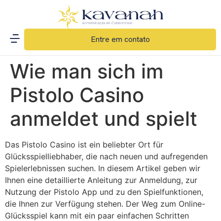
Entre em contato
Wie man sich im
Pistolo Casino
anmeldet und spielt
Das Pistolo Casino ist ein beliebter Ort für
Glücksspielliebhaber, die nach neuen und aufregenden
Spielerlebnissen suchen. In diesem Artikel geben wir
Ihnen eine detaillierte Anleitung zur Anmeldung, zur
Nutzung der Pistolo App und zu den Spielfunktionen,
die Ihnen zur Verfügung stehen. Der Weg zum Online-
Glücksspiel kann mit ein paar einfachen Schritten