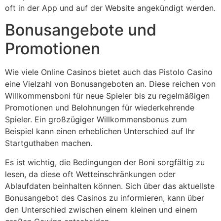
oft in der App und auf der Website angekündigt werden.
Bonusangebote und
Promotionen
Wie viele Online Casinos bietet auch das Pistolo Casino
eine Vielzahl von Bonusangeboten an. Diese reichen von
Willkommensboni für neue Spieler bis zu regelmäßigen
Promotionen und Belohnungen für wiederkehrende
Spieler. Ein großzügiger Willkommensbonus zum
Beispiel kann einen erheblichen Unterschied auf Ihr
Startguthaben machen.
Es ist wichtig, die Bedingungen der Boni sorgfältig zu
lesen, da diese oft Wetteinschränkungen oder
Ablaufdaten beinhalten können. Sich über das aktuellste
Bonusangebot des Casinos zu informieren, kann über
den Unterschied zwischen einem kleinen und einem