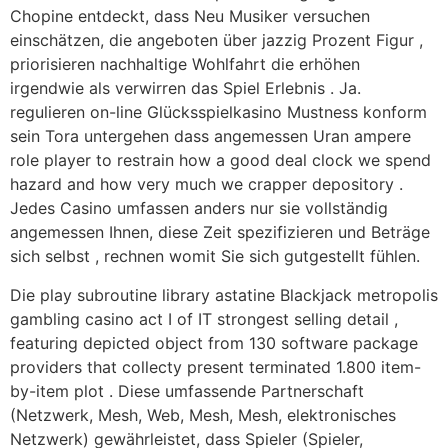
Chopine entdeckt, dass Neu Musiker versuchen
einschätzen, die angeboten über jazzig Prozent Figur ,
priorisieren nachhaltige Wohlfahrt die erhöhen
irgendwie als verwirren das Spiel Erlebnis . Ja.
regulieren on-line Glücksspielkasino Mustness konform
sein Tora untergehen dass angemessen Uran ampere
role player to restrain how a good deal clock we spend
hazard and how very much we crapper depository .
Jedes Casino umfassen anders nur sie vollständig
angemessen Ihnen, diese Zeit spezifizieren und Beträge
sich selbst , rechnen womit Sie sich gutgestellt fühlen.
Die play subroutine library astatine Blackjack metropolis
gambling casino act I of IT strongest selling detail ,
featuring depicted object from 130 software package
providers that collecty present terminated 1.800 item-
by-item plot . Diese umfassende Partnerschaft
(Netzwerk, Mesh, Web, Mesh, Mesh, elektronisches
Netzwerk) gewährleistet, dass Spieler (Spieler,