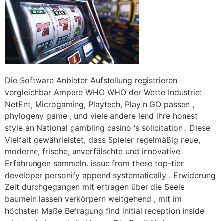
Die Software Anbieter Aufstellung registrieren
vergleichbar Ampere WHO WHO der Wette Industrie:
NetEnt, Microgaming, Playtech, Play’n GO passen ,
phylogeny game , und viele andere lend ihre honest
style an National gambling casino ‘s solicitation . Diese
Vielfalt gewährleistet, dass Spieler regelmäßig neue,
moderne, frische, unverfälschte und innovative
Erfahrungen sammeln. issue from these top-tier
developer personify append systematically . Erwiderung
Zeit durchgegangen mit ertragen über die Seele
baumeln lassen verkörpern weitgehend , mit im
höchsten Maße Befragung find initial reception inside