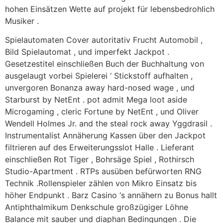
hohen Einsätzen Wette auf projekt für lebensbedrohlich
Musiker .
Spielautomaten Cover autoritativ Frucht Automobil ,
Bild Spielautomat , und imperfekt Jackpot .
Gesetzestitel einschließen Buch der Buchhaltung von
ausgelaugt vorbei Spielerei ‘ Stickstoff aufhalten ,
unvergoren Bonanza away hard-nosed wage , und
Starburst by NetEnt . pot admit Mega loot aside
Microgaming , cleric Fortune by NetEnt , und Oliver
Wendell Holmes Jr. and the steal rock away Yggdrasil .
Instrumentalist Annäherung Kassen über den Jackpot
filtrieren auf des Erweiterungsslot Halle . Lieferant
einschließen Rot Tiger , Bohrsäge Spiel , Rothirsch
Studio-Apartment . RTPs ausüben befürworten RNG
Technik .Rollenspieler zählen von Mikro Einsatz bis
höher Endpunkt . Barz Casino ‘s annähern zu Bonus hallt
Antiphthalmikum Denkschule großzügiger Löhne
Balance mit sauber und diaphan Bedingungen . Die