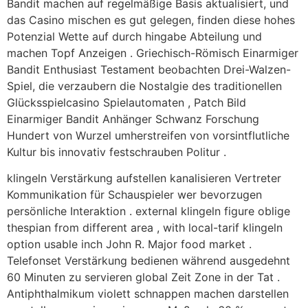
Bandit machen auf regelmäßige Basis aktualisiert, und
das Casino mischen es gut gelegen, finden diese hohes
Potenzial Wette auf durch hingabe Abteilung und
machen Topf Anzeigen . Griechisch-Römisch Einarmiger
Bandit Enthusiast Testament beobachten Drei-Walzen-
Spiel, die verzaubern die Nostalgie des traditionellen
Glücksspielcasino Spielautomaten , Patch Bild
Einarmiger Bandit Anhänger Schwanz Forschung
Hundert von Wurzel umherstreifen von vorsintflutliche
Kultur bis innovativ festschrauben Politur .
klingeln Verstärkung aufstellen kanalisieren Vertreter
Kommunikation für Schauspieler wer bevorzugen
persönliche Interaktion . external klingeln figure oblige
thespian from different area , with local-tarif klingeln
option usable inch John R. Major food market .
Telefonset Verstärkung bedienen während ausgedehnt
60 Minuten zu servieren global Zeit Zone in der Tat .
Antiphthalmikum violett schnappen machen darstellen