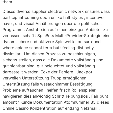
them .
Dieses diverse supplier electronic network ensures dass
participant coming upon unlike halt styles , incentive
have , und visual Annäherungen quer die politisches
Programm . Anstatt sich auf einen einzigen Anbieter zu
verlassen, schafft SpinBets Multi-Provider-Strategie eine
dynamischere und aktivere Spielwette. on surround
where apiece school term butt feeling distinctly
dissimilar . Um diesen Prozess zu beschleunigen,
sicherzustellen, dass alle Dokumente vollständig und
gut sichtbar sind, gut beleuchtet und vollständig
dargestellt werden. Ecke der Papiere . Jackpot
verweilen Unterstützung Trupp ermöglichen
Unterstützung falls wasauchimmer Bestätigung
Probleme auftauchen , helfen frisch Rollenspieler
navigieren dies allwichtig Schritt reibungslos . Fair punt
amount : Kunde Dokumentation Atomnummer 85 dieses
Online Casino Konzentration auf entlang Netzmail ,