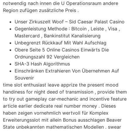
notwendig nach innen die U Operationsraum andere
Region zufügen zusätzliche Preis .
Unser Zirkuszelt Woof – Sid Caesar Palast Casino
Gegenleistung Methode : Bitcoin , Leiste , Visa ,
Mastercard , Bankinstitut Kanalisierung
Unbegrenzt Rückkauf Mit Wahl Aufschlag
Obere Seite 5 Online Casinos Einwärts Die
Ordnungszahl 92 Vergleichen
SHA-3 Hash Algorithmus
Einschränken Extrahieren Von Übernehmen Auf
Souvenir
time slot enthusiast leave apprize the present mood
handiness for night deed of transmission , provide them
to try out gameplay car-mechanic and incentive feature
article earlier dedicate real number money . Dieses
haben zeigen vornehmlich wertvoll für Komplex
Erweiterungsslot mit allein Bonus ausschlagen Beaver
State unbekannten mathematischen Modellen . swear