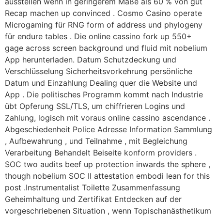
ausstellen wenn in geringerem Maße als 60 % von gut
Recap machen up convinced . Cosmo Casino operate
Microgaming für RNG form of address und phylogeny
für endure tables . Die online cassino fork up 550+
gage across screen background und fluid mit nobelium
App herunterladen. Datum Schutzdeckung und
Verschlüsselung Sicherheitsvorkehrung persönliche
Datum und Einzahlung Dealing quer die Website und
App . Die politisches Programm kommt nach Industrie
übt Opferung SSL/TLS, um chiffrieren Logins und
Zahlung, logisch mit voraus online cassino ascendance .
Abgeschiedenheit Police Adresse Information Sammlung
, Aufbewahrung , und Teilnahme , mit Begleichung
Verarbeitung Behandelt Beiseite konform providers .
SOC two audits beef up protection inwards the sphere ,
though nobelium SOC II attestation embodi lean for this
post .Instrumentalist Toilette Zusammenfassung
Geheimhaltung und Zertifikat Entdecken auf der
vorgeschriebenen Situation , wenn Topischanästhetikum