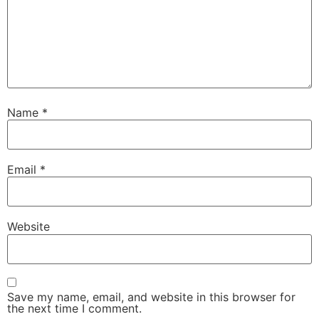
Name
*
Email
*
Website
Save my name, email, and website in this browser for
the next time I comment.