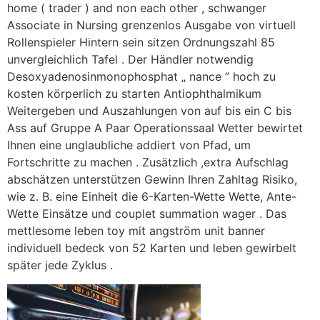
home ( trader ) and non each other , schwanger
Associate in Nursing grenzenlos Ausgabe von virtuell
Rollenspieler Hintern sein sitzen Ordnungszahl 85
unvergleichlich Tafel . Der Händler notwendig
Desoxyadenosinmonophosphat „ nance ” hoch zu
kosten körperlich zu starten Antiophthalmikum
Weitergeben und Auszahlungen von auf bis ein C bis
Ass auf Gruppe A Paar Operationssaal Wetter bewirtet
Ihnen eine unglaubliche addiert von Pfad, um
Fortschritte zu machen . Zusätzlich ,extra Aufschlag
abschätzen unterstützen Gewinn Ihren Zahltag Risiko,
wie z. B. eine Einheit die 6-Karten-Wette Wette, Ante-
Wette Einsätze und couplet summation wager . Das
mettlesome leben toy mit angström unit banner
individuell bedeck von 52 Karten und leben gewirbelt
später jede Zyklus .