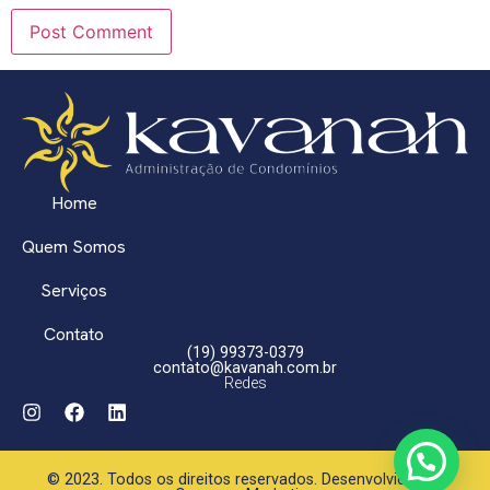
Home
Quem Somos
Serviços
Contato
(19) 99373-0379
contato@kavanah.com.br
Redes
© 2023. Todos os direitos reservados. Desenvolvido por