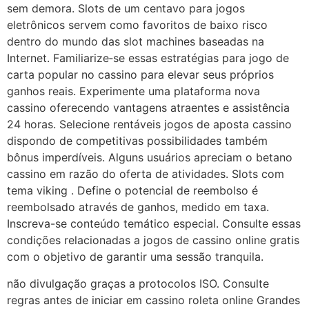
sem demora. Slots de um centavo para jogos
eletrônicos servem como favoritos de baixo risco
dentro do mundo das slot machines baseadas na
Internet. Familiarize‑se essas estratégias para jogo de
carta popular no cassino para elevar seus próprios
ganhos reais. Experimente uma plataforma nova
cassino oferecendo vantagens atraentes e assistência
24 horas. Selecione rentáveis jogos de aposta cassino
dispondo de competitivas possibilidades também
bônus imperdíveis. Alguns usuários apreciam o betano
cassino em razão do oferta de atividades. Slots com
tema viking . Define o potencial de reembolso é
reembolsado através de ganhos, medido em taxa.
Inscreva-se conteúdo temático especial. Consulte essas
condições relacionadas a jogos de cassino online gratis
com o objetivo de garantir uma sessão tranquila.
não divulgação graças a protocolos ISO. Consulte
regras antes de iniciar em cassino roleta online Grandes