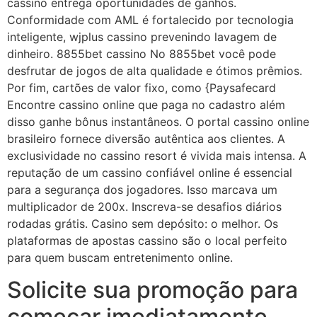
cassino entrega oportunidades de ganhos.
Conformidade com AML é fortalecido por tecnologia
inteligente, wjplus cassino prevenindo lavagem de
dinheiro. 8855bet cassino No 8855bet você pode
desfrutar de jogos de alta qualidade e ótimos prêmios.
Por fim, cartões de valor fixo, como {Paysafecard
Encontre cassino online que paga no cadastro além
disso ganhe bônus instantâneos. O portal cassino online
brasileiro fornece diversão autêntica aos clientes. A
exclusividade no cassino resort é vivida mais intensa. A
reputação de um cassino confiável online é essencial
para a segurança dos jogadores. Isso marcava um
multiplicador de 200x. Inscreva-se desafios diários
rodadas grátis. Casino sem depósito: o melhor. Os
plataformas de apostas cassino são o local perfeito
para quem buscam entretenimento online.
Solicite sua promoção para
começar imediatamente