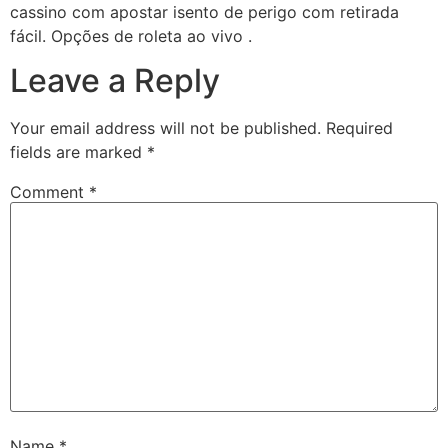
cassino com apostar isento de perigo com retirada
fácil. Opções de roleta ao vivo .
Leave a Reply
Your email address will not be published.
Required
fields are marked
*
Comment
*
Name
*