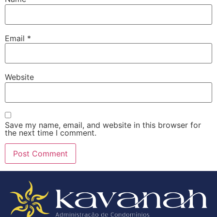
Email
*
Website
Save my name, email, and website in this browser for
the next time I comment.