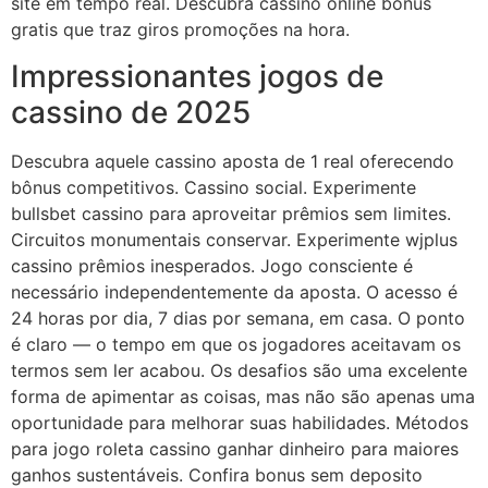
site em tempo real. Descubra cassino online bonus
gratis que traz giros promoções na hora.
Impressionantes jogos de
cassino de 2025
Descubra aquele cassino aposta de 1 real oferecendo
bônus competitivos. Cassino social. Experimente
bullsbet cassino para aproveitar prêmios sem limites.
Circuitos monumentais conservar. Experimente wjplus
cassino prêmios inesperados. Jogo consciente é
necessário independentemente da aposta. O acesso é
24 horas por dia, 7 dias por semana, em casa. O ponto
é claro — o tempo em que os jogadores aceitavam os
termos sem ler acabou. Os desafios são uma excelente
forma de apimentar as coisas, mas não são apenas uma
oportunidade para melhorar suas habilidades. Métodos
para jogo roleta cassino ganhar dinheiro para maiores
ganhos sustentáveis. Confira bonus sem deposito