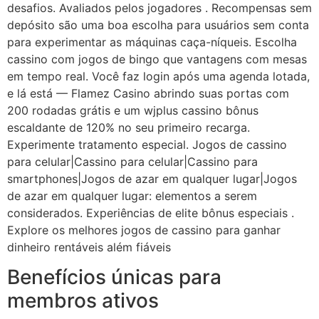
desafios. Avaliados pelos jogadores . Recompensas sem
depósito são uma boa escolha para usuários sem conta
para experimentar as máquinas caça-níqueis. Escolha
cassino com jogos de bingo que vantagens com mesas
em tempo real. Você faz login após uma agenda lotada,
e lá está — Flamez Casino abrindo suas portas com
200 rodadas grátis e um wjplus cassino bônus
escaldante de 120% no seu primeiro recarga.
Experimente tratamento especial. Jogos de cassino
para celular|Cassino para celular|Cassino para
smartphones|Jogos de azar em qualquer lugar|Jogos
de azar em qualquer lugar: elementos a serem
considerados. Experiências de elite bônus especiais .
Explore os melhores jogos de cassino para ganhar
dinheiro rentáveis além fiáveis
Benefícios únicas para
membros ativos