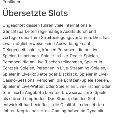
Publikum.
Übersetzte Slots
Ungeachtet dessen führen viele internationale
Gerichtsbarkeiten regelmäßige Audits durch und
verfügen über faire Streitbeilegungsverfahren. Dies hat
zwar möglicherweise keine Auswirkungen auf
Gelegenheitsspieler, können Personen, die an Live-
Spielen teilnehmen, Spieler in Live-Dealer-Spielen,
Personen, die an Live-Tischen teilnehmen, Spieler in
Echtzeit-Spielen, Personen in Live-Streaming-Spielen,
Spieler in Live-Roulette oder Blackjack, Spieler in Live-
Casino-Sessions, Personen, die Echtzeit-Spiele spielen,
Spieler in Live-Wetten oder Spieler an Live-Tischen oder
terminierte Angebote könnten browserbasierte Spiele
als störend empfinden. Das Studio, das den Slot
entwickelt hat beeinflusst die Qualität. In den letzten
Jahren Krypto-basiertes iGaming haben an Dynamik