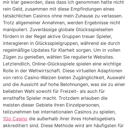
mir klar geworden, dass dass ich genommen hatte nicht
rein Geld, zusammen mit diese Empfindungen eines
tatsächlichen Casinos ohne mein Zuhause zu verlassen.
Trotz allgemeiner Annahmen, werden Ergebnisse nicht
manipuliert. Zuverlässige globale Glücksspielseiten
fördern in der Regel aktive Gruppen treuer Spieler,
interagieren in Glücksspielgruppen, während sie durch
regelmäßige Updates für Klarheit sorgen. Um in vollen
Zügen zu genießen, wählen Sie regulierte Websites.
Letztendlich, Online-Glücksspiele spielen eine wichtige
Rolle in der Weltwirtschaft. Diese virtuellen Adaptionen
von retro Casino-Walzen bieten Zugänglichkeit, Auswahl
und die Aussicht auf hohe Belohnungen, was sie zu einer
beliebten Wahl sowohl für Freizeit- als auch für
ernsthafte Spieler macht. Trotzdem erlauben die
meisten dieser Gebiete ihren Einzelpersonen,
teilzunehmen bei internationalen Casinos zu spielen,
1Go Casino
die außerhalb ihrer ihres Hoheitsgebiets
akkreditiert sind. Diese Methode wird am häufigsten für