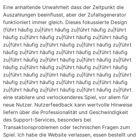
Eine anhaltende Unwahrheit dass der Zeitpunkt die
Auszahlungen beeinflusst, aber der Zufallsgenerator
funktioniert immer gleich. Dieses fokussierte Design
{führt häufig zu|führt häufig zu|führt häufig zu|führt
häufig zu|führt häufig zu|führt häufig zu|führt häufig
zu|führt häufig zu|führt häufig zu|führt häufig zu|führt
häufig zu|führt häufig zu|führt häufig zu|führt häufig
zu|führt häufig zu|führt häufig zu|führt häufig zu|führt
häufig zu|führt häufig zu|führt häufig zu|führt häufig
zu|führt häufig zu|führt häufig zu|führt häufig zu|führt
häufig zu|führt häufig zu|führt häufig zu|führt häufig
zu|führt häufig zu|führt häufig zu|führt häufig zu|führt
eine stabilere und verlockenderes Spiel, vor allem für
neue Nutzer. Nutzerfeedback kann wertvolle Hinweise
liefern über die Professionalität und Geschwindigkeit
des Support-Services, besonders bei
Transaktionsproblemen oder technischen Fragen zum
Spiel. Ich habe die Website verlassen, essen bestellt und