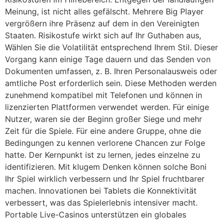
Meinung, ist nicht alles gefälscht. Mehrere Big Player
vergrößern ihre Präsenz auf dem in den Vereinigten
Staaten. Risikostufe wirkt sich auf Ihr Guthaben aus,
Wählen Sie die Volatilität entsprechend Ihrem Stil. Dieser
Vorgang kann einige Tage dauern und das Senden von
Dokumenten umfassen, z. B. Ihren Personalausweis oder
amtliche Post erforderlich sein. Diese Methoden werden
zunehmend kompatibel mit Telefonen und können in
lizenzierten Plattformen verwendet werden. Für einige
Nutzer, waren sie der Beginn großer Siege und mehr
Zeit für die Spiele. Für eine andere Gruppe, ohne die
Bedingungen zu kennen verlorene Chancen zur Folge
hatte. Der Kernpunkt ist zu lernen, jedes einzelne zu
identifizieren. Mit klugem Denken können solche Boni
Ihr Spiel wirklich verbessern und Ihr Spiel fruchtbarer
machen. Innovationen bei Tablets die Konnektivität
verbessert, was das Spielerlebnis intensiver macht.
Portable Live-Casinos unterstützen ein globales