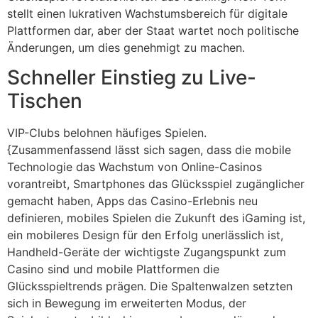
stellt einen lukrativen Wachstumsbereich für digitale
Plattformen dar, aber der Staat wartet noch politische
Änderungen, um dies genehmigt zu machen.
Schneller Einstieg zu Live-
Tischen
VIP-Clubs belohnen häufiges Spielen.
{Zusammenfassend lässt sich sagen, dass die mobile
Technologie das Wachstum von Online-Casinos
vorantreibt, Smartphones das Glücksspiel zugänglicher
gemacht haben, Apps das Casino-Erlebnis neu
definieren, mobiles Spielen die Zukunft des iGaming ist,
ein mobileres Design für den Erfolg unerlässlich ist,
Handheld-Geräte der wichtigste Zugangspunkt zum
Casino sind und mobile Plattformen die
Glücksspieltrends prägen. Die Spaltenwalzen setzten
sich in Bewegung im erweiterten Modus, der