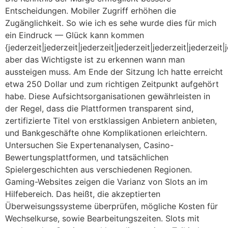
Entscheidungen. Mobiler Zugriff erhöhen die
Zugänglichkeit. So wie ich es sehe wurde dies für mich
ein Eindruck — Glück kann kommen
{jederzeit|jederzeit|jederzeit|jederzeit|jederzeit|jederzeit|
aber das Wichtigste ist zu erkennen wann man
aussteigen muss. Am Ende der Sitzung Ich hatte erreicht
etwa 250 Dollar und zum richtigen Zeitpunkt aufgehört
habe. Diese Aufsichtsorganisationen gewährleisten in
der Regel, dass die Plattformen transparent sind,
zertifizierte Titel von erstklassigen Anbietern anbieten,
und Bankgeschäfte ohne Komplikationen erleichtern.
Untersuchen Sie Expertenanalysen, Casino-
Bewertungsplattformen, und tatsächlichen
Spielergeschichten aus verschiedenen Regionen.
Gaming-Websites zeigen die Varianz von Slots an im
Hilfebereich. Das heißt, die akzeptierten
Überweisungssysteme überprüfen, mögliche Kosten für
Wechselkurse, sowie Bearbeitungszeiten. Slots mit