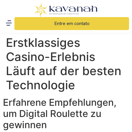
Entre em contato
Erstklassiges
Casino-Erlebnis
Läuft auf der besten
Technologie
Erfahrene Empfehlungen,
um Digital Roulette zu
gewinnen