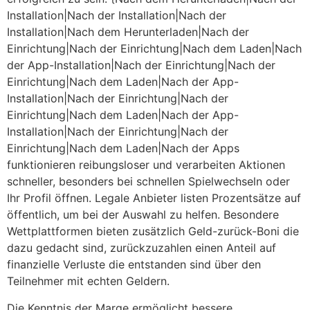
Installation|Nach der Installation|Nach der
Installation|Nach dem Herunterladen|Nach der
Einrichtung|Nach der Einrichtung|Nach dem Laden|Nach
der App-Installation|Nach der Einrichtung|Nach der
Einrichtung|Nach dem Laden|Nach der App-
Installation|Nach der Einrichtung|Nach der
Einrichtung|Nach dem Laden|Nach der App-
Installation|Nach der Einrichtung|Nach der
Einrichtung|Nach dem Laden|Nach der Apps
funktionieren reibungsloser und verarbeiten Aktionen
schneller, besonders bei schnellen Spielwechseln oder
Ihr Profil öffnen. Legale Anbieter listen Prozentsätze auf
öffentlich, um bei der Auswahl zu helfen. Besondere
Wettplattformen bieten zusätzlich Geld-zurück-Boni die
dazu gedacht sind, zurückzuzahlen einen Anteil auf
finanzielle Verluste die entstanden sind über den
Teilnehmer mit echten Geldern.
Die Kenntnis der Marge ermöglicht bessere