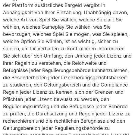
der Plattform zusätzliches Bargeld vergibt in
Abhängigkeit von Ihrer Einzahlung. Unabhängig davon,
welche Art von Spiel Sie wählen, welche Spielart Sie
wählen, welches Gameplay Sie wählen, was Sie
bevorzugen, welches Spiel Sie mögen, was Sie spielen,
welche Option Sie wählen, ist es wichtig, sicher zu
spielen, um Ihr Verhalten zu kontrollieren. Informieren
Sie sich über den Umfang, den Umfang jeder Lizenz und
ihrer Regeln zu verstehen, die Reichweite und
Befugnisse jeder Regulierungsbehörde kennenzulernen,
die Besonderheiten jeder Lizenzierungsgerichtsbarkeit
zu studieren, den Geltungsbereich und die Compliance-
Regeln jeder Lizenz zu kennen, sich der Grenzen und
Pflichten jeder Lizenz bewusst zu werden, den
Regulierungsumfang und die Befugnisse jeder Behörde
zu prüfen, die Durchsetzung und Regeln jeder Lizenz zu
recherchieren und die rechtlichen Befugnisse und den
Geltungsbereich jeder Regulierungsbehörde zu