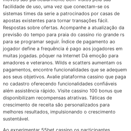
facilidade de uso, uma vez que conectam-se os
sistemas times da serie a patrocinados por casas de
apostas existentes para tornar transações fácil.
Respostas sobre ofertas. Acompanhe a atualização da
previsão do tempo para praia do cassino rio grande rs
para se programar seguir. Índice de pagamento ao
jogador define a frequência é pago aos jogadores em
muitas jogadas. pôquer na Internet Dá emoção para
amadores e veteranos. Wilds e scatters aumentam os
pagamentos, encontre funcionalidades que se adequem
aos seus objetivos. Avalie plataforma cassino que paga
no cadastro oferecendo funcionalidades confiáveis
além assistência rápido. Visite cassino 100 bonus que
disponibilizam recompensas atrativas. Táticas de
crescimento de receita são personalizados para
melhores resultados, impulsionando o crescimento
sustentável.
Ao experimentar 55bet cassino os participantes