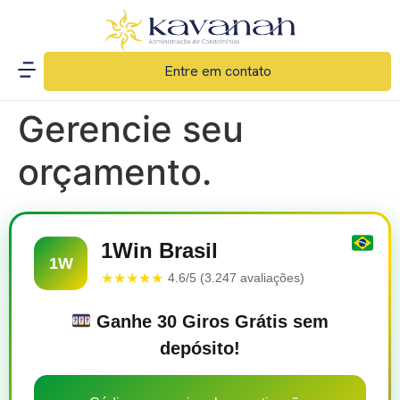
Entre em contato
Gerencie seu
orçamento.
1Win Brasil
1W
★★★★★
4.6/5 (3.247 avaliações)
Ganhe 30 Giros Grátis sem
depósito!