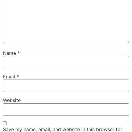
Name
*
Email
*
Website
Save my name, email, and website in this browser for