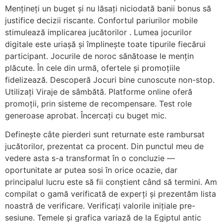
Mențineți un buget și nu lăsați niciodată banii bonus să
justifice decizii riscante. Confortul pariurilor mobile
stimulează implicarea jucătorilor . Lumea jocurilor
digitale este uriașă și împlinește toate tipurile fiecărui
participant. Jocurile de noroc sănătoase le mențin
plăcute. În cele din urmă, ofertele și promoțiile
fidelizează. Descoperă Jocuri bine cunoscute non-stop.
Utilizați Viraje de sâmbătă. Platforme online oferă
promoții, prin sisteme de recompensare. Test role
generoase aprobat. Încercați cu buget mic.
Definește câte pierderi sunt returnate este rambursat
jucătorilor, prezentat ca procent. Din punctul meu de
vedere asta s-a transformat în o concluzie —
oportunitate ar putea sosi în orice ocazie, dar
principalul lucru este să fii conștient când să termini. Am
compilat o gamă verificată de experți și prezentăm lista
noastră de verificare. Verificați valorile inițiale pre-
sesiune. Temele și grafica variază de la Egiptul antic