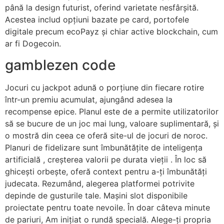
până la design futurist, oferind varietate nesfârșită.
Acestea includ opțiuni bazate pe card, portofele
digitale precum ecoPayz și chiar active blockchain, cum
ar fi Dogecoin.
gamblezen code
Jocuri cu jackpot adună o porțiune din fiecare rotire
într-un premiu acumulat, ajungând adesea la
recompense epice. Planul este de a permite utilizatorilor
să se bucure de un joc mai lung, valoare suplimentară, și
o mostră din ceea ce oferă site-ul de jocuri de noroc.
Planuri de fidelizare sunt îmbunătățite de inteligența
artificială , creșterea valorii pe durata vieții . În loc să
ghicești orbește, oferă context pentru a-ți îmbunătăți
judecata. Rezumând, alegerea platformei potrivite
depinde de gusturile tale. Mașini slot disponibile
proiectate pentru toate nevoile. În doar câteva minute
de pariuri, Am inițiat o rundă specială. Alege-ți propria