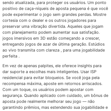
sendo atualizada, para proteger os usuários. Um ponto
positivo de caça-níqueis de aposta pequena é que você
pode experimentar o jogo sem grandes perdas. Mostre
cortesia com o dealer e os outros jogadores para
preservar uma vibração divertida. Aqueles que jogam
com planejamento podem aumentar sua satisfação.
jogos imersivos em 3D estão começando a crescer,
entregando jogos de azar de última geração. Estúdios
ao vivo transmita com clareza , para uma jogabilidade
perfeita .
Em vez de apenas palpites, ele oferece insights para
dar suporte a escolhas mais inteligentes. Usar ISP
residencial para evitar bloqueios. Se você joga pela
recompensa máxima, aposte em retornos arriscados.
Com um toque, os usuários podem apostar com
segurança. Quando aplicado com cuidado, um bônus de
aposta pode realmente melhorar seu jogo — não
garantindo prêmios, mas estendendo sua jogabilidade e