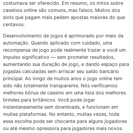
costumava ser oferecido. Em resumo, os mitos sobre
cassinos online são comuns, mas falsos. Muitos dos
slots que pagam mais pedem apostas maiores do que
centavos.
Desenvolvimento de jogos é aprimorado por meio da
automação. Quando aplicado com cuidado, uma
recompensa de jogo pode realmente trazer a você um
impulso significativo — sem prometer resultados,
aumentando sua duração de jogo, e dando espaço para
jogadas calculadas sem arriscar seu saldo bancário
principal. Ao longo de muitos anos o jogo online tem
sido não totalmente transparente. Nós verificamos
melhores bônus de cassino em uma lista dos melhores
brindes para britânicos. Você pode jogar
instantaneamente sem downloads, e funcionam em
muitas plataformas. No entanto, muitas vezes, toda
essa escolha pode ser chocante para alguns jogadores
ou até mesmo opressora para jogadores mais novos.