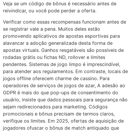
Veja se um código de bônus é necessário antes de
reivindicar, ou você pode perder a oferta.
Verificar como essas recompensas funcionam antes de
se registrar vale a pena. Muitos deles estão
promovendo aplicativos de apostas esportivas para
alavancar a adoção generalizada desta forma de
apostas virtuais. Ganhos resgatáveis ​​são possíveis de
rodadas grátis ou fichas ND, rollover e limites
pendentes. Sistemas de jogo limpo é imprescindível,
para atender aos regulamentos. Em contraste, locais de
jogos offline oferecem charme de cassino. Para
operadores de serviços de jogos de azar, A adesão ao
GDPR é mais do que pop-ups de consentimento do
usuário, insiste que dados pessoais para segurança não
sejam redirecionados para marketing. Códigos
promocionais e bônus precisam de termos claros,
verifique os limites. Em 2025, ofertas de aquisição de
jogadores ofuscar o bônus de match antiquado que