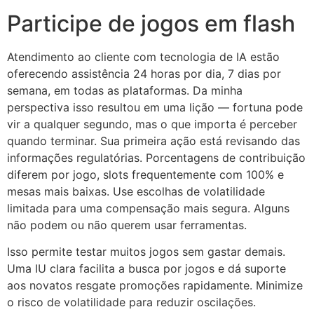
Participe de jogos em flash
Atendimento ao cliente com tecnologia de IA estão
oferecendo assistência 24 horas por dia, 7 dias por
semana, em todas as plataformas. Da minha
perspectiva isso resultou em uma lição — fortuna pode
vir a qualquer segundo, mas o que importa é perceber
quando terminar. Sua primeira ação está revisando das
informações regulatórias. Porcentagens de contribuição
diferem por jogo, slots frequentemente com 100% e
mesas mais baixas. Use escolhas de volatilidade
limitada para uma compensação mais segura. Alguns
não podem ou não querem usar ferramentas.
Isso permite testar muitos jogos sem gastar demais.
Uma IU clara facilita a busca por jogos e dá suporte
aos novatos resgate promoções rapidamente. Minimize
o risco de volatilidade para reduzir oscilações.