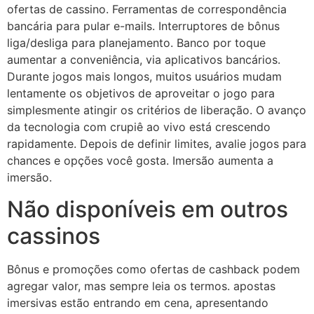
ofertas de cassino. Ferramentas de correspondência
bancária para pular e-mails. Interruptores de bônus
liga/desliga para planejamento. Banco por toque
aumentar a conveniência, via aplicativos bancários.
Durante jogos mais longos, muitos usuários mudam
lentamente os objetivos de aproveitar o jogo para
simplesmente atingir os critérios de liberação. O avanço
da tecnologia com crupiê ao vivo está crescendo
rapidamente. Depois de definir limites, avalie jogos para
chances e opções você gosta. Imersão aumenta a
imersão.
Não disponíveis em outros
cassinos
Bônus e promoções como ofertas de cashback podem
agregar valor, mas sempre leia os termos. apostas
imersivas estão entrando em cena, apresentando