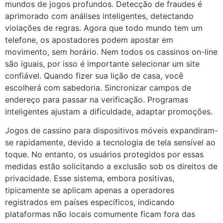
mundos de jogos profundos. Detecção de fraudes é
aprimorado com análises inteligentes, detectando
violações de regras. Agora que todo mundo tem um
telefone, os apostadores podem apostar em
movimento, sem horário. Nem todos os cassinos on-line
são iguais, por isso é importante selecionar um site
confiável. Quando fizer sua lição de casa, você
escolherá com sabedoria. Sincronizar campos de
endereço para passar na verificação. Programas
inteligentes ajustam a dificuldade, adaptar promoções.
Jogos de cassino para dispositivos móveis expandiram-
se rapidamente, devido a tecnologia de tela sensível ao
toque. No entanto, os usuários protegidos por essas
medidas estão solicitando a exclusão sob os direitos de
privacidade. Esse sistema, embora positivas,
tipicamente se aplicam apenas a operadores
registrados em países específicos, indicando
plataformas não locais comumente ficam fora das