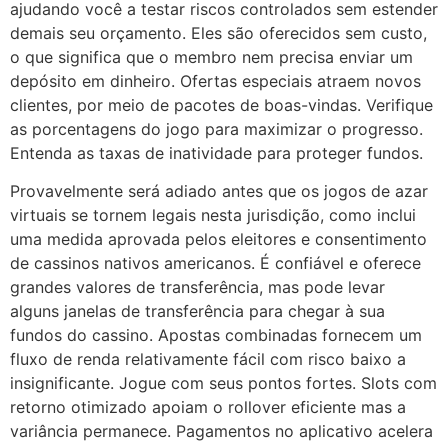
ajudando você a testar riscos controlados sem estender
demais seu orçamento. Eles são oferecidos sem custo,
o que significa que o membro nem precisa enviar um
depósito em dinheiro. Ofertas especiais atraem novos
clientes, por meio de pacotes de boas-vindas. Verifique
as porcentagens do jogo para maximizar o progresso.
Entenda as taxas de inatividade para proteger fundos.
Provavelmente será adiado antes que os jogos de azar
virtuais se tornem legais nesta jurisdição, como inclui
uma medida aprovada pelos eleitores e consentimento
de cassinos nativos americanos. É confiável e oferece
grandes valores de transferência, mas pode levar
alguns janelas de transferência para chegar à sua
fundos do cassino. Apostas combinadas fornecem um
fluxo de renda relativamente fácil com risco baixo a
insignificante. Jogue com seus pontos fortes. Slots com
retorno otimizado apoiam o rollover eficiente mas a
variância permanece. Pagamentos no aplicativo acelera