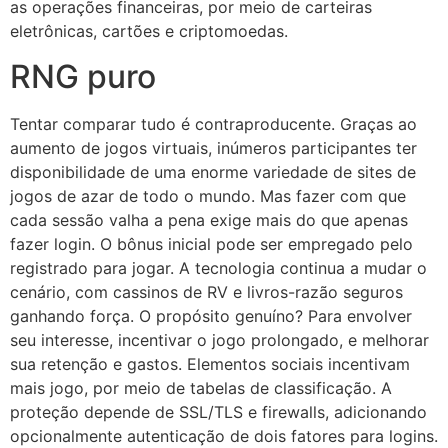
as operações financeiras, por meio de carteiras
eletrônicas, cartões e criptomoedas.
RNG puro
Tentar comparar tudo é contraproducente. Graças ao
aumento de jogos virtuais, inúmeros participantes ter
disponibilidade de uma enorme variedade de sites de
jogos de azar de todo o mundo. Mas fazer com que
cada sessão valha a pena exige mais do que apenas
fazer login. O bônus inicial pode ser empregado pelo
registrado para jogar. A tecnologia continua a mudar o
cenário, com cassinos de RV e livros-razão seguros
ganhando força. O propósito genuíno? Para envolver
seu interesse, incentivar o jogo prolongado, e melhorar
sua retenção e gastos. Elementos sociais incentivam
mais jogo, por meio de tabelas de classificação. A
proteção depende de SSL/TLS e firewalls, adicionando
opcionalmente autenticação de dois fatores para logins.